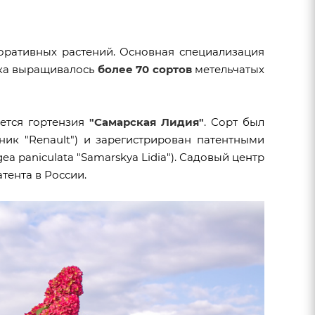
оративных растений. О
сновная специализация
ика выращивалось
более 70 сортов
метельчатых
ется гортензия
"Самарская Лидия"
. Сорт был
к "Renault") и зарегистрирован патентными
a paniculata "Samarskya Lidia")
. Садовый центр
тента в России.