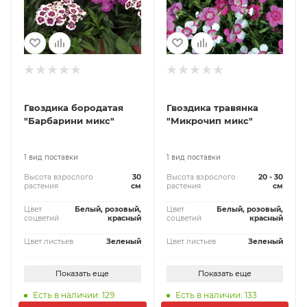
Гвоздика бородатая
Гвоздика травянка
"Барбарини микс"
"Микрочип микс"
1 вид поставки
1 вид поставки
Высота взрослого
30
Высота взрослого
20 - 30
растения
см
растения
см
Цвет
Белый, розовый,
Цвет
Белый, розовый,
соцветий
красный
соцветий
красный
Цвет листьев
Зеленый
Цвет листьев
Зеленый
Показать еще
Показать еще
Есть в наличии: 129
Есть в наличии: 133