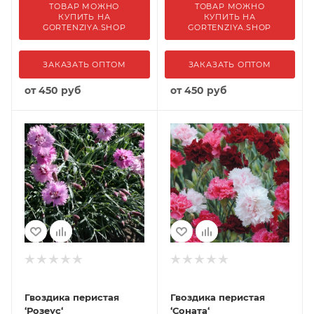
ТОВАР МОЖНО
ТОВАР МОЖНО
КУПИТЬ НА
КУПИТЬ НА
GORTENZIYA.SHOP
GORTENZIYA.SHOP
ЗАКАЗАТЬ ОПТОМ
ЗАКАЗАТЬ ОПТОМ
от
450 руб
от
450 руб
Гвоздика перистая
Гвоздика перистая
‘Розеус‘
‘Соната‘