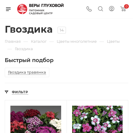
0
Гвоздика
14
—
—
—
Главная
Каталог
Цветы многолетние
Цветы
—
Гвоздика
Быстрый подбор
Гвоздика травянка
ФИЛЬТР