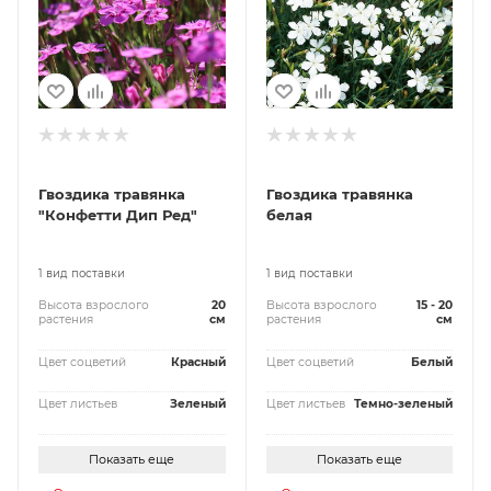
Гвоздика травянка
Гвоздика травянка
"Конфетти Дип Ред"
белая
1 вид поставки
1 вид поставки
Высота взрослого
20
Высота взрослого
15 - 20
растения
см
растения
см
Цвет соцветий
Красный
Цвет соцветий
Белый
Цвет листьев
Зеленый
Цвет листьев
Темно-зеленый
Показать еще
Показать еще