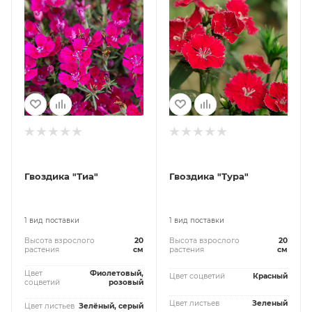
Гвоздика "Тиа"
Гвоздика "Тура"
1 вид поставки
1 вид поставки
Высота взрослого
20
Высота взрослого
20
растения
см
растения
см
Цвет
Фиолетовый,
Цвет соцветий
Красный
соцветий
розовый
Цвет листьев
Зеленый
Цвет листьев
Зелёный, серый