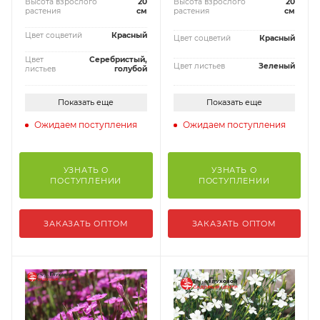
Высота взрослого
20
Высота взрослого
20
растения
см
растения
см
Цвет соцветий
Красный
Цвет соцветий
Красный
Цвет
Серебристый,
Цвет листьев
Зеленый
листьев
голубой
Показать еще
Показать еще
Ожидаем поступления
Ожидаем поступления
УЗНАТЬ О
УЗНАТЬ О
ПОСТУПЛЕНИИ
ПОСТУПЛЕНИИ
ЗАКАЗАТЬ ОПТОМ
ЗАКАЗАТЬ ОПТОМ