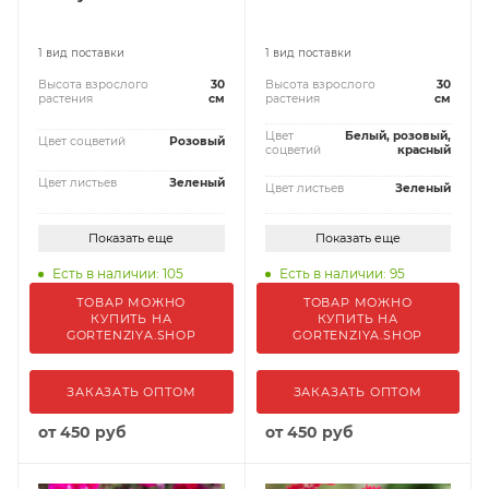
1 вид поставки
1 вид поставки
Высота взрослого
30
Высота взрослого
30
растения
см
растения
см
Цвет
Белый, розовый,
Цвет соцветий
Розовый
соцветий
красный
Цвет листьев
Зеленый
Цвет листьев
Зеленый
Показать еще
Показать еще
Есть в наличии: 105
Есть в наличии: 95
ТОВАР МОЖНО
ТОВАР МОЖНО
КУПИТЬ НА
КУПИТЬ НА
GORTENZIYA.SHOP
GORTENZIYA.SHOP
ЗАКАЗАТЬ ОПТОМ
ЗАКАЗАТЬ ОПТОМ
от
450 руб
от
450 руб