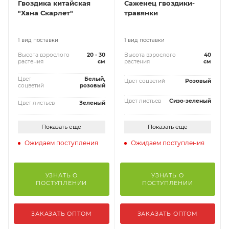
Гвоздика китайская
Саженец гвоздики-
"Хана Скарлет"
травянки
1 вид поставки
1 вид поставки
Высота взрослого
20 - 30
Высота взрослого
40
растения
см
растения
см
Цвет
Белый,
Цвет соцветий
Розовый
соцветий
розовый
Цвет листьев
Сизо-зеленый
Цвет листьев
Зеленый
Показать еще
Показать еще
Ожидаем поступления
Ожидаем поступления
УЗНАТЬ О
УЗНАТЬ О
ПОСТУПЛЕНИИ
ПОСТУПЛЕНИИ
ЗАКАЗАТЬ ОПТОМ
ЗАКАЗАТЬ ОПТОМ