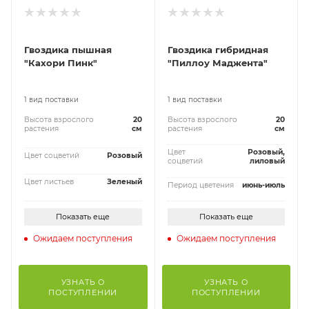
Гвоздика пышная
Гвоздика гибридная
"Кахори Пинк"
"Пиллоу Маджента"
1 вид поставки
1 вид поставки
Высота взрослого
20
Высота взрослого
20
растения
см
растения
см
Цвет
Розовый,
Цвет соцветий
Розовый
соцветий
лиловый
Цвет листьев
Зеленый
Период цветения
июнь-июль
Показать еще
Показать еще
Ожидаем поступления
Ожидаем поступления
УЗНАТЬ О
УЗНАТЬ О
ПОСТУПЛЕНИИ
ПОСТУПЛЕНИИ