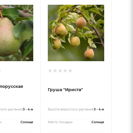
лорусская
Груша "Ириста"
лого растения
3 - 4 м
Высота взрослого растения
3 - 4 м
и
Солнце
Место посадки
Солнце