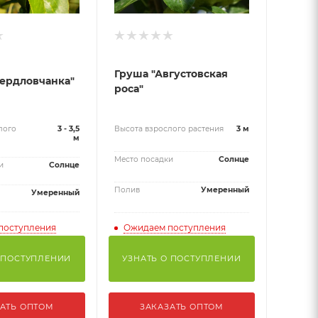
Груша "Августовская
ердловчанка"
роса"
лого
3 - 3,5
Высота взрослого растения
3 м
м
Место посадки
Солнце
и
Солнце
Полив
Умеренный
Умеренный
поступления
Ожидаем поступления
 ПОСТУПЛЕНИИ
УЗНАТЬ О ПОСТУПЛЕНИИ
АТЬ ОПТОМ
ЗАКАЗАТЬ ОПТОМ