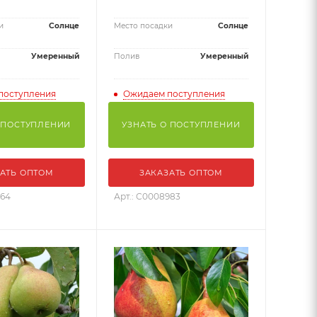
и
Солнце
Место посадки
Солнце
Умеренный
Полив
Умеренный
поступления
Ожидаем поступления
 ПОСТУПЛЕНИИ
УЗНАТЬ О ПОСТУПЛЕНИИ
АТЬ ОПТОМ
ЗАКАЗАТЬ ОПТОМ
564
Арт.: С0008983