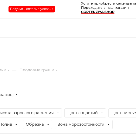
Хотите приобрести саженцы о
Переходите в наш магазин
Получить оптовые условия
GORTENZIYA.SHOP
—
ики
Плодовые груши
ывание)
ысота взрослого растения
Цвет соцветий
Цвет листь
Полив
Обрезка
Зона морозостойкости