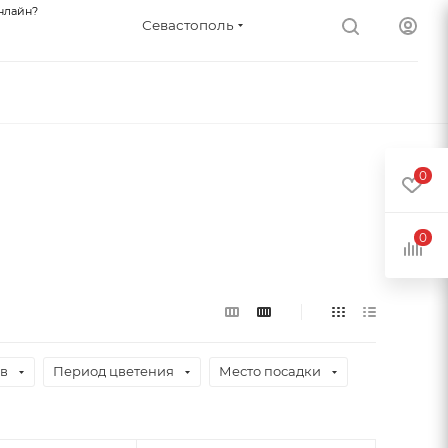
нлайн?
Севастополь
0
0
ев
Период цветения
Место посадки