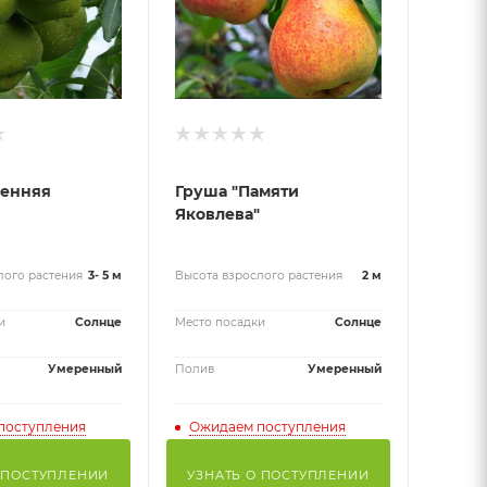
сенняя
Груша "Памяти
Яковлева"
лого растения
3- 5 м
Высота взрослого растения
2 м
и
Солнце
Место посадки
Солнце
Умеренный
Полив
Умеренный
поступления
Ожидаем поступления
 ПОСТУПЛЕНИИ
УЗНАТЬ О ПОСТУПЛЕНИИ