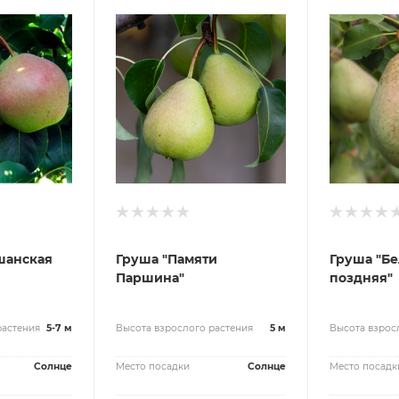
шанская
Груша "Памяти
Груша "Бе
Паршина"
поздняя"
растения
5-7 м
Высота взрослого растения
5 м
Высота взрос
Солнце
Место посадки
Солнце
Место посадк