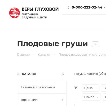
8-800-222-52-44
Плодовые груши
36
—
—
Главная
Каталог
Плодовые деревья и кустарн
По умолчанию (уб
КАТАЛОГ
Газоны и травосмеси
Цена
В
Почва
Гортензии