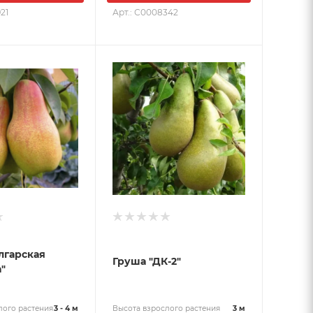
21
Арт.: С0008342
лгарская
Груша "ДК-2"
"
лого растения
3 - 4 м
Высота взрослого растения
3 м