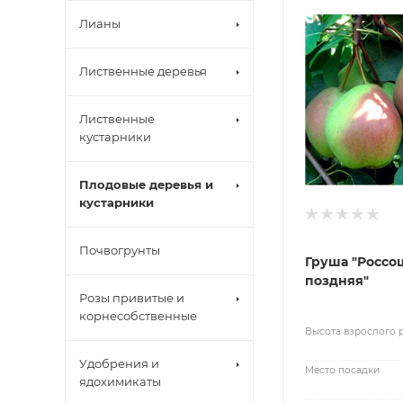
Лианы
Лиственные деревья
Лиственные
кустарники
Плодовые деревья и
кустарники
Почвогрунты
Груша "Россо
поздняя"
Розы привитые и
корнесобственные
Высота взрослого 
Удобрения и
Место посадки
ядохимикаты