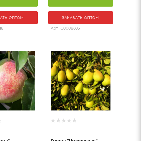
АТЬ ОПТОМ
ЗАКАЗАТЬ ОПТОМ
18
Арт.: С0008693
ена"
Груша "Чижовская"