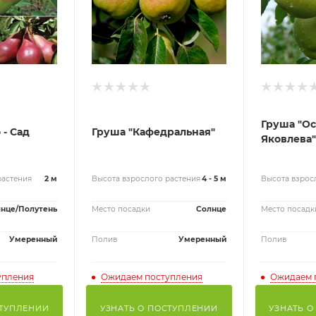
Груша "О
 - Сад
Груша "Кафедральная"
Яковлева"
растения
2 м
Высота взрослого растения
4 - 5 м
Высота взрос
нце/Полутень
Место посадки
Солнце
Место посадк
Умеренный
Полив
Умеренный
Полив
упления
Ожидаем поступления
Ожидаем 
СТУПЛЕНИИ
УЗНАТЬ О ПОСТУПЛЕНИИ
УЗНАТЬ О