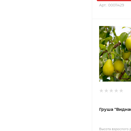
Арт.: 00011429
Груша "Видна
Высота взрослого 