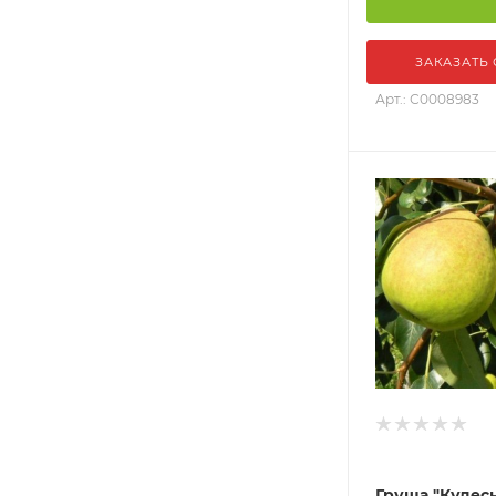
ЗАКАЗАТЬ
Арт.: С0008983
Груша "Кудес