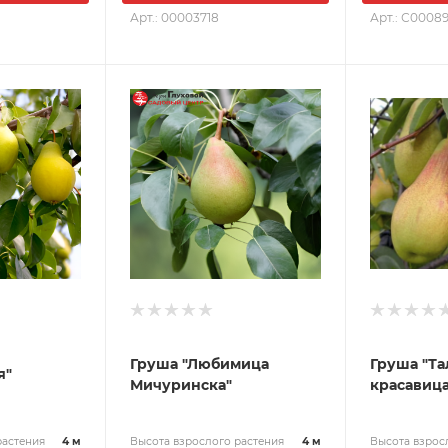
Арт.: 00003718
Арт.: С00089
Груша "Любимица
Груша "Та
я"
Мичуринска"
красавица
растения
4 м
Высота взрослого растения
4 м
Высота взрос