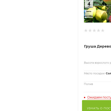
Груша Дерево
Высота взрослого 
Место посадки
Сол
Полив
Ожидаем пост
УЗНАТЬ О ПО