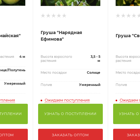
Груша "Нарядная
майская"
Груша "Св
Ефимова"
растения
4 м
Высота взрослого
3,5 - 5
Высота взрос
растения
м
растения
нце/Полутень
Место посадки
Солнце
Место посадк
Умеренный
Полив
Умеренный
Полив
упления
Ожидаем поступления
Ожидаем 
СТУПЛЕНИИ
УЗНАТЬ О ПОСТУПЛЕНИИ
УЗНАТЬ О
 ОПТОМ
ЗАКАЗАТЬ ОПТОМ
ЗАКАЗ