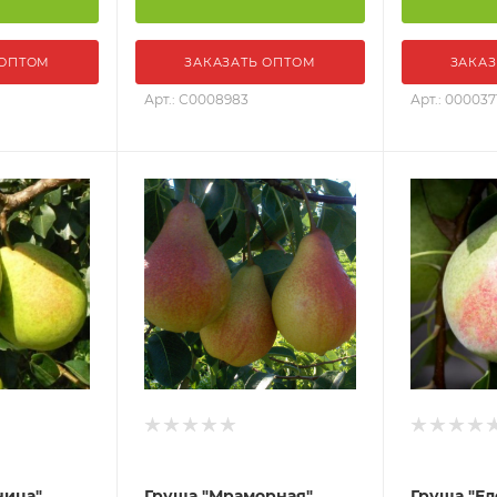
 ОПТОМ
ЗАКАЗАТЬ ОПТОМ
ЗАКАЗ
Арт.: С0008983
Арт.: 000037
ница"
Груша "Мраморная"
Груша "Ел