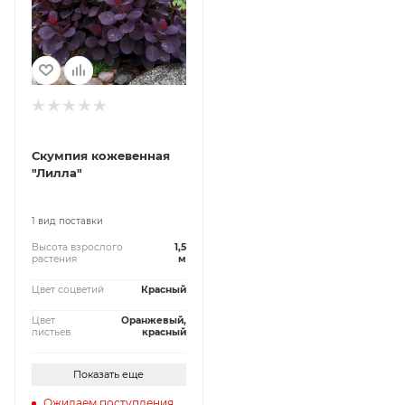
Скумпия кожевенная
"Лилла"
1 вид поставки
Высота взрослого
1,5
растения
м
Цвет соцветий
Красный
Цвет
Оранжевый,
листьев
красный
Показать еще
Ожидаем поступления