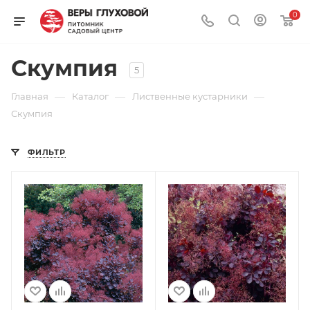
0
Скумпия
5
—
—
—
Главная
Каталог
Лиственные кустарники
Скумпия
ФИЛЬТР