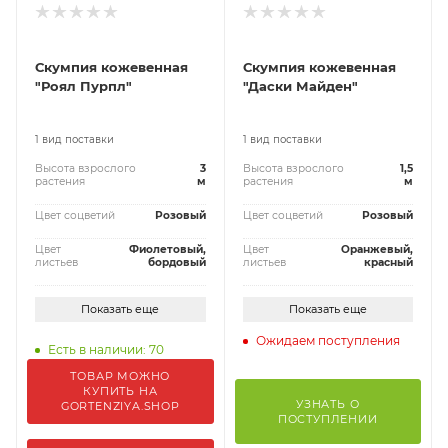
Скумпия кожевенная
Скумпия кожевенная
"Роял Пурпл"
"Даски Майден"
1 вид поставки
1 вид поставки
Высота взрослого
3
Высота взрослого
1,5
растения
м
растения
м
Цвет соцветий
Розовый
Цвет соцветий
Розовый
Цвет
Фиолетовый,
Цвет
Оранжевый,
листьев
бордовый
листьев
красный
Показать еще
Показать еще
Ожидаем поступления
Есть в наличии: 70
ТОВАР МОЖНО
КУПИТЬ НА
УЗНАТЬ О
GORTENZIYA.SHOP
ПОСТУПЛЕНИИ