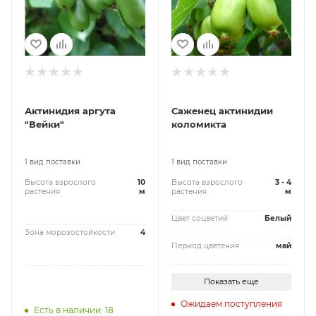
Актинидия аргута
Саженец актинидии
"Вейки"
коломикта
1 вид поставки
1 вид поставки
Высота взрослого
10
Высота взрослого
3 - 4
растения
м
растения
м
Цвет соцветий
Белый
Зона морозостойкости
4
Период цветения
май
Показать еще
Ожидаем поступления
Есть в наличии: 18