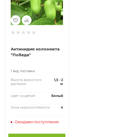
Актинидия коломикта
"Победа"
1 вид поставки
Высота взрослого
1,5 - 2
растения
м
Цвет соцветий
Белый
Зона морозостойкости
4
Ожидаем поступления