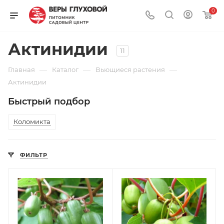
0
Актинидии
11
—
—
—
Главная
Каталог
Вьющиеся растения
Актинидии
Быстрый подбор
Коломикта
ФИЛЬТР