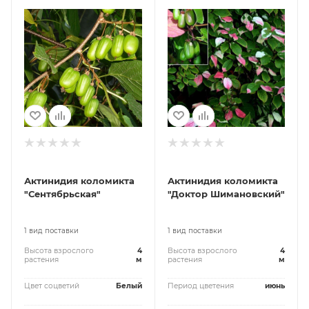
Актинидия коломикта
Актинидия коломикта
"Сентябрьская"
"Доктор Шимановский"
1 вид поставки
1 вид поставки
Высота взрослого
4
Высота взрослого
4
растения
м
растения
м
Цвет соцветий
Белый
Период цветения
июнь