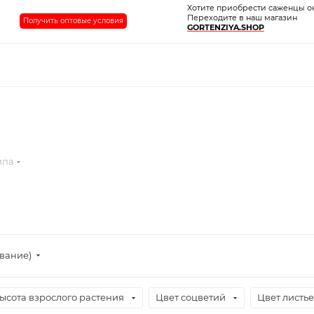
Хотите приобрести саженцы о
Переходите в наш магазин
Получить оптовые условия
GORTENZIYA.SHOP
ипа
ывание)
ысота взрослого растения
Цвет соцветий
Цвет листь