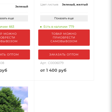
Цвет листьев
Зеленый, желтый
Зеленый
азать еще
Показать еще
ичии: 663
Есть в наличии: 779
АР МОЖНО
ТОВАР МОЖНО
ОБРЕСТИ
ПРИОБРЕСТИ
ОВЫВОЗОМ
САМОВЫВОЗОМ
АТЬ ОПТОМ
ЗАКАЗАТЬ ОПТОМ
408
Арт.: С0006079
 руб
от
1 400 руб