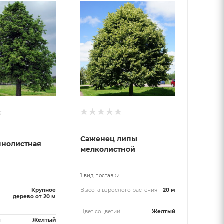
Саженец липы
пнолистная
мелколистной
и
1 вид поставки
Крупное
Высота взрослого растения
20 м
дерево от 20 м
Цвет соцветий
Желтый
й
Желтый