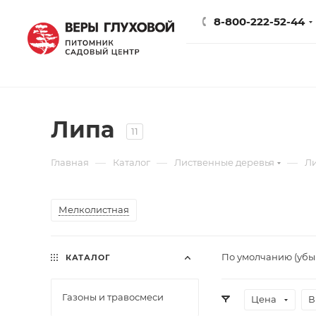
8-800-222-52-44
Липа
11
—
—
—
Главная
Каталог
Лиственные деревья
Л
Мелколистная
По умолчанию (уб
КАТАЛОГ
Газоны и травосмеси
Цена
В