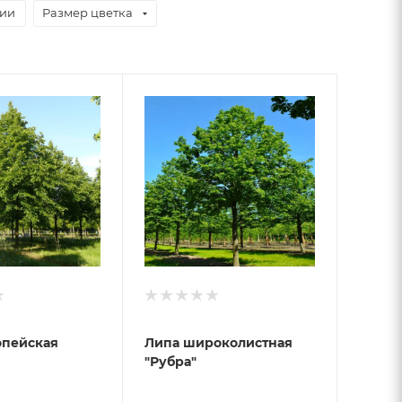
чии
Размер цветка
опейская
Липа широколистная
"Рубра"