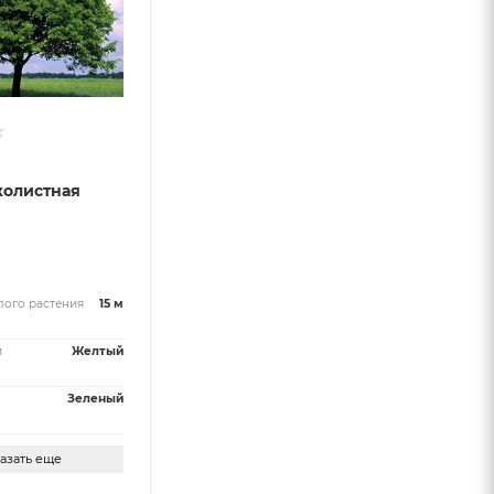
колистная
и
лого растения
15 м
й
Желтый
Зеленый
азать еще