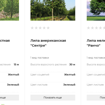
стная
Липа американская
Липа мел
"Сентри"
"Ранчо"
1 вид поставки
1 вид поставк
растения
15 м
Высота взрослого растения
30 м
Высота взрос
Желтый
Цвет соцветий
Желтый
Цвет соцвети
Зеленый
Цвет листьев
Зеленый
Цвет листьев
 еще
Показать еще
Пок