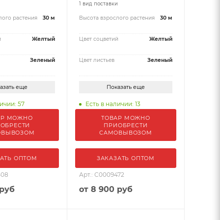
и
1 вид поставки
лого растения
30 м
Высота взрослого растения
30 м
й
Желтый
Цвет соцветий
Желтый
Зеленый
Цвет листьев
Зеленый
азать еще
Показать еще
ичии: 57
Есть в наличии: 13
АР МОЖНО
ТОВАР МОЖНО
ОБРЕСТИ
ПРИОБРЕСТИ
ОВЫВОЗОМ
САМОВЫВОЗОМ
АТЬ ОПТОМ
ЗАКАЗАТЬ ОПТОМ
408
Арт.: С0009472
 руб
от
8 900 руб