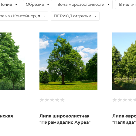
Полив
Обрезка
Зона морозостойкости
В нали
тема / Контейнер, л
ПЕРИОД отгрузки
нская
Липа широколистная
Липа евр
"Пирамидалис Ауреа"
"Паллида"