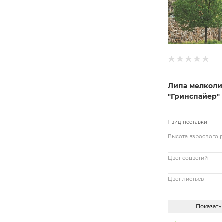
Липа мелколи
"Гринспайер"
1 вид поставки
Высота взрослого 
Цвет соцветий
Цвет листьев
Показать