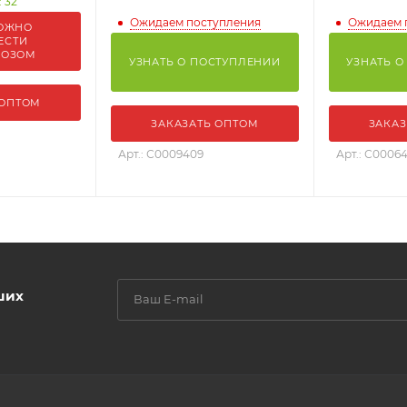
 32
Ожидаем поступления
Ожидаем 
ОЖНО
ЕСТИ
ВОЗОМ
УЗНАТЬ О ПОСТУПЛЕНИИ
УЗНАТЬ О
 ОПТОМ
ЗАКАЗАТЬ ОПТОМ
ЗАКАЗ
Арт.: С0009409
Арт.: С0006
ших