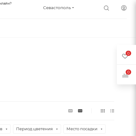
нлайн?
Севастополь
0
0
ев
Период цветения
Место посадки