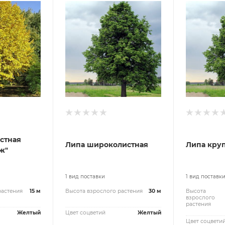
стная
Липа широколистная
Липа кру
ж"
1 вид поставки
1 вид поставк
растения
15 м
Высота взрослого растения
30 м
Высота
взрослого
растения
Желтый
Цвет соцветий
Желтый
Цвет соцвети