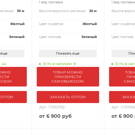
1 вид поставки
1 вид поставк
растения
30 м
Высота взрослого растения
20 м
Высота взрос
Желтый
Цвет соцветий
Желтый
Цвет соцвети
Зеленый
Цвет листьев
Зеленый
Цвет листьев
 еще
Показать еще
Пок
: 44
Есть в наличии: 8
Есть в нал
ОЖНО
ТОВАР МОЖНО
ТОВ
ЕСТИ
ПРИОБРЕСТИ
ПРИ
ВОЗОМ
САМОВЫВОЗОМ
САМ
 ОПТОМ
ЗАКАЗАТЬ ОПТОМ
ЗАКАЗ
Арт.: ТЛ001192
Арт.: С0009
от
6 900 руб
от
6 900