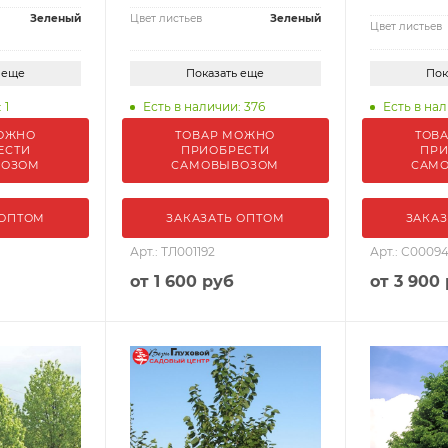
Зеленый
Цвет листьев
Зеленый
Цвет листьев
 еще
Показать еще
Пок
 1
Есть в наличии: 376
Есть в нал
ОЖНО
ТОВАР МОЖНО
ТОВ
ЕСТИ
ПРИОБРЕСТИ
ПРИ
ВОЗОМ
САМОВЫВОЗОМ
САМ
 ОПТОМ
ЗАКАЗАТЬ ОПТОМ
ЗАКАЗ
Арт.: ТЛ001192
Арт.: С0009
от
1 600 руб
от
3 900