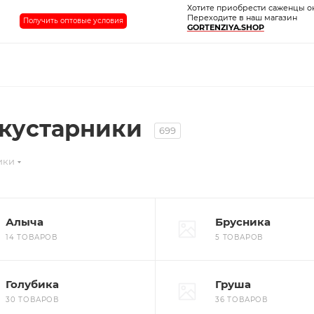
Хотите приобрести саженцы о
Переходите в наш магазин
Получить оптовые условия
GORTENZIYA.SHOP
 кустарники
699
ики
Алыча
Брусника
14 ТОВАРОВ
5 ТОВАРОВ
Голубика
Груша
30 ТОВАРОВ
36 ТОВАРОВ