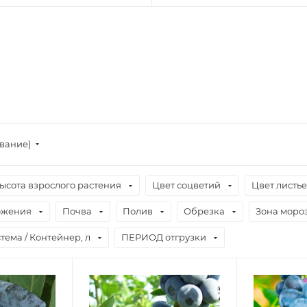
ывание)
ысота взрослого растения
Цвет соцветий
Цвет листь
ожения
Почва
Полив
Обрезка
Зона моро
тема / Контейнер, л
ПЕРИОД отгрузки