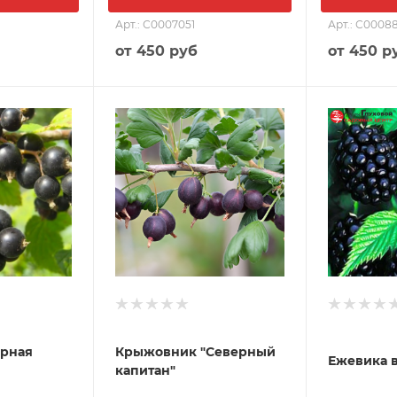
Арт.: С0007051
Арт.: С0008
от
450 руб
от
450 р
ерная
Крыжовник "Северный
Ежевика в
капитан"