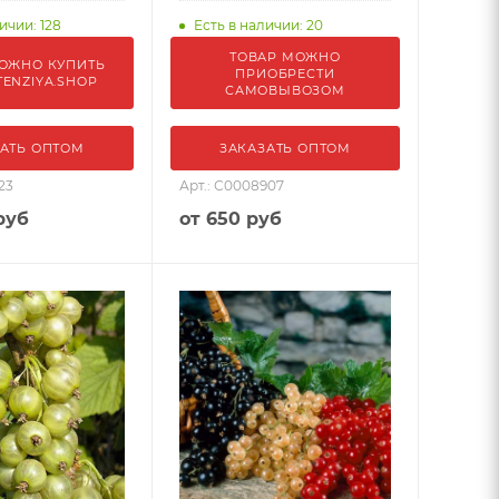
ичии: 128
Есть в наличии: 20
ТОВАР МОЖНО
ОЖНО КУПИТЬ
ПРИОБРЕСТИ
TENZIYA.SHOP
САМОВЫВОЗОМ
АТЬ ОПТОМ
ЗАКАЗАТЬ ОПТОМ
23
Арт.: С0008907
руб
от
650 руб