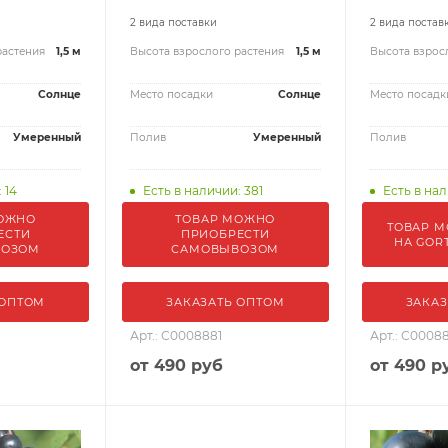
2 вида поставки
2 вида постав
растения
1,5 м
Высота взрослого растения
1,5 м
Высота взрос
Солнце
Место посадки
Солнце
Место посадк
Умеренный
Полив
Умеренный
Полив
 14
Есть в наличии: 381
Есть в нал
ОЖНО
ТОВАР МОЖНО
ТОВАР М
ЕСТИ
ПРИОБРЕСТИ
НА GOR
ВОЗОМ
САМОВЫВОЗОМ
 ОПТОМ
ЗАКАЗАТЬ ОПТОМ
ЗАКАЗ
Арт.: С0008881
Арт.: С0008
от
490 руб
от
490 р