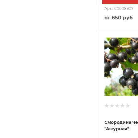
Арт.: С0008907
от
650 руб
Смородина ч
"Ажурная"