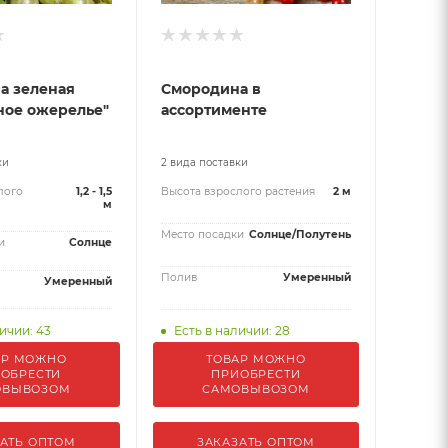
а зеленая
Смородина в
ное ожерелье"
ассортименте
ки
2 вида поставки
лого
1,2 - 1,5
Высота взрослого растения
2 м
м
Место посадки
Солнце/Полутень
и
Солнце
Полив
Умеренный
Умеренный
ичии: 43
Есть в наличии: 28
АР МОЖНО
ТОВАР МОЖНО
ОБРЕСТИ
ПРИОБРЕСТИ
ОВЫВОЗОМ
САМОВЫВОЗОМ
АТЬ ОПТОМ
ЗАКАЗАТЬ ОПТОМ