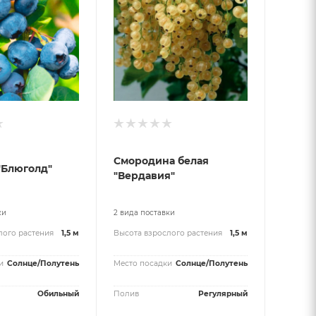
Смородина белая
"Блюголд"
"Вердавия"
ки
2 вида поставки
лого растения
1,5 м
Высота взрослого растения
1,5 м
и
Солнце/Полутень
Место посадки
Солнце/Полутень
Обильный
Полив
Регулярный