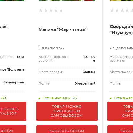
лая
Смородин
Малина "Жар -птица"
"Изумруд
2 вида поставки
2 вида постав
растения
1,5 м
Высота взрослого
1,8 - 2,0
Высота взрос
растения
м
растения
нце/Полутень
Место посадки
Солнце
Место посадк
Регулярный
Полив
Умеренный
Полив
: 60
Есть в наличии: 26
Есть в нал
ТОВАР МОЖНО
ТОВ
О КУПИТЬ
ПРИОБРЕСТИ
ПРИ
IYA.SHOP
САМОВЫВОЗОМ
САМ
 ОПТОМ
ЗАКАЗАТЬ ОПТОМ
ЗАКАЗ