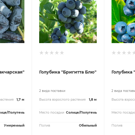
акчарская"
Голубика "Бригитта Блю"
Голубика 
2 вида поставки
2 вида постав
растения
1,7 м
Высота взрослого растения
1,8 м
Высота взрос
нце/Полутень
Место посадки
Солнце/Полутень
Место посадк
Умеренный
Полив
Обильный
Полив