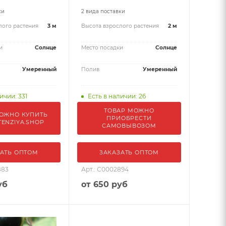
ки
2 вида поставки
лого растения
3 м
Высота взрослого растения
2 м
и
Солнце
Место посадки
Солнце
Умеренный
Полив
Умеренный
ичии: 331
Есть в наличии: 26
ТОВАР МОЖНО
ОЖНО КУПИТЬ
ПРИОБРЕСТИ
TENZIYA.SHOP
САМОВЫВОЗОМ
АТЬ ОПТОМ
ЗАКАЗАТЬ ОПТОМ
883
Арт.: С0002894
уб
от
650 руб