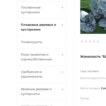
Лиственные
кустарники
Плодовые деревья и
кустарники
Почвогрунты
Розы привитые и
Жимолость "Б
корнесобственные
Удобрения и
1 вид поставки
ядохимикаты
Высота взрослого 
Место посадки
Сол
Хвойные деревья и
кустарники
Полив