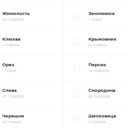
Жимолость
Земляника
49 ТОВАРОВ
1 ТОВАР
Клюква
Крыжовник
4 ТОВАРА
33 ТОВАРА
Орех
Персик
1 ТОВАР
14 ТОВАРОВ
Слива
Смородина
47 ТОВАРОВ
95 ТОВАРОВ
Черешня
Шелковица
23 ТОВАРА
4 ТОВАРА