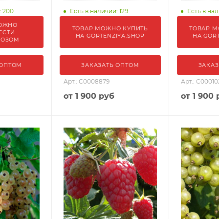
: 200
Есть в наличии: 129
Есть в нал
ОЖНО
ТОВАР МОЖНО КУПИТЬ
ТОВАР М
ЕСТИ
НА GORTENZIYA.SHOP
НА GOR
ВОЗОМ
 ОПТОМ
ЗАКАЗАТЬ ОПТОМ
ЗАКАЗ
Арт.: С0008879
Арт.: С00010
от
1 900 руб
от
1 900 