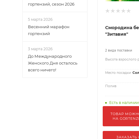
гортензий, сезон 2026
5 марта 2026
Весенний марафон
Смородина бе
гортензий
"Зитавия"
3 марта 2026
2 вида поставки
До Международного
Высота взрослого 
Женского Дня осталось
всего ничего!
Место посадки
Сол
Полив
Есть в наличии
ТОВАР МОЖН
НА GORTENZ
ЗАКАЗАТЬ