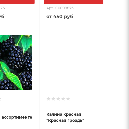
876
Арт.: С0008876
уб
от
450 руб
Калина красная
 ассортименте
"Красная гроздь"