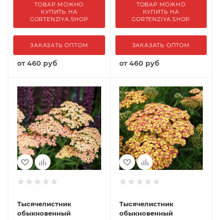
ТОВАР МОЖНО
ТОВАР МОЖНО
КУПИТЬ НА
КУПИТЬ НА
GORTENZIYA.SHOP
GORTENZIYA.SHOP
ЗАКАЗАТЬ ОПТОМ
ЗАКАЗАТЬ ОПТОМ
от
460 руб
от
460 руб
Тысячелистник
Тысячелистник
обыкновенный
обыкновенный