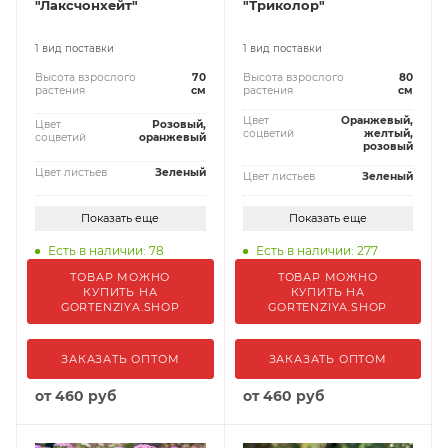
"Лаксчонхейт"
"Триколор"
1 вид поставки
1 вид поставки
Высота взрослого
70
Высота взрослого
80
растения
см
растения
см
Цвет
Оранжевый,
Цвет
Розовый,
соцветий
желтый,
соцветий
оранжевый
розовый
Цвет листьев
Зеленый
Цвет листьев
Зеленый
Показать еще
Показать еще
Есть в наличии: 78
Есть в наличии: 277
ТОВАР МОЖНО
ТОВАР МОЖНО
КУПИТЬ НА
КУПИТЬ НА
GORTENZIYA.SHOP
GORTENZIYA.SHOP
ЗАКАЗАТЬ ОПТОМ
ЗАКАЗАТЬ ОПТОМ
от
460 руб
от
460 руб