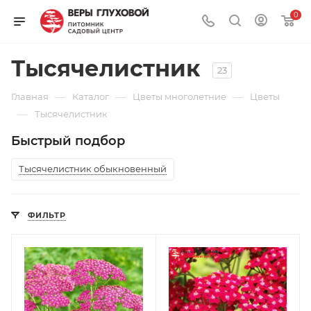
0
Тысячелистник
23
—
—
—
Главная
Каталог
Цветы многолетние
Цветы
—
Тысячелистник
Быстрый подбор
Тысячелистник обыкновенный
ФИЛЬТР