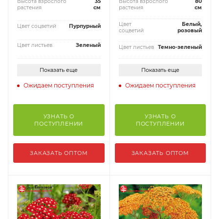
Высота взрослого
35
Высота взрослого
80
растения
см
растения
см
Цвет
Белый,
Цвет соцветий
Пурпурный
соцветий
розовый
Цвет листьев
Зеленый
Цвет листьев
Темно-зеленый
Показать еще
Показать еще
Ожидаем поступления
Ожидаем поступления
УЗНАТЬ О
УЗНАТЬ О
ПОСТУПЛЕНИИ
ПОСТУПЛЕНИИ
ЗАКАЗАТЬ ОПТОМ
ЗАКАЗАТЬ ОПТОМ