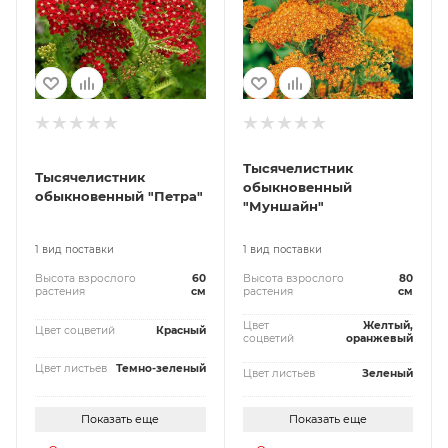
Тысячелистник
Тысячелистник
обыкновенный
обыкновенный "Петра"
"Муншайн"
1 вид поставки
1 вид поставки
Высота взрослого
60
Высота взрослого
80
растения
см
растения
см
Цвет
Желтый,
Цвет соцветий
Красный
соцветий
оранжевый
Цвет листьев
Темно-зеленый
Цвет листьев
Зеленый
Показать еще
Показать еще