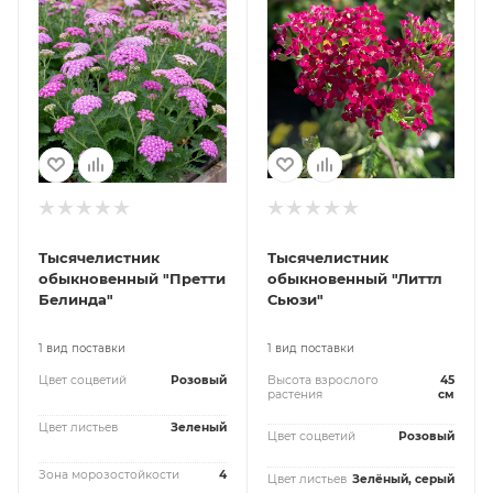
Тысячелистник
Тысячелистник
обыкновенный "Претти
обыкновенный "Литтл
Белинда"
Сьюзи"
1 вид поставки
1 вид поставки
Цвет соцветий
Розовый
Высота взрослого
45
растения
см
Цвет листьев
Зеленый
Цвет соцветий
Розовый
Зона морозостойкости
4
Цвет листьев
Зелёный, серый