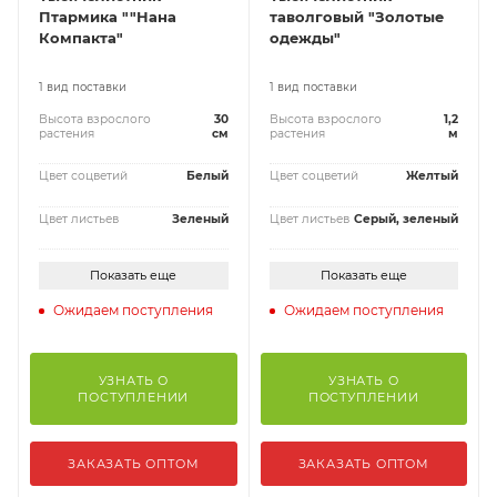
Птармика ""Нана
таволговый "Золотые
Компакта"
одежды"
1 вид поставки
1 вид поставки
Высота взрослого
30
Высота взрослого
1,2
растения
см
растения
м
Цвет соцветий
Белый
Цвет соцветий
Желтый
Цвет листьев
Зеленый
Цвет листьев
Серый, зеленый
Показать еще
Показать еще
Ожидаем поступления
Ожидаем поступления
УЗНАТЬ О
УЗНАТЬ О
ПОСТУПЛЕНИИ
ПОСТУПЛЕНИИ
ЗАКАЗАТЬ ОПТОМ
ЗАКАЗАТЬ ОПТОМ