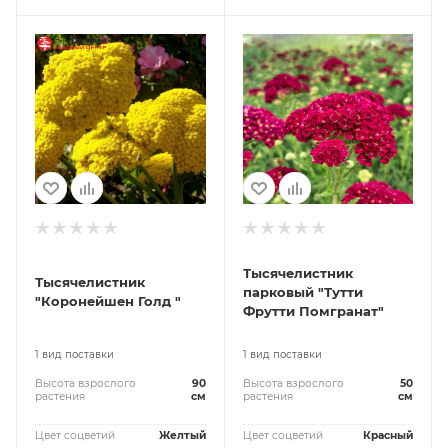
Тысячелистник
Тысячелистник
парковый "Тутти
"Коронейшен Голд "
Фрутти Помгранат"
1 вид поставки
1 вид поставки
Высота взрослого
90
Высота взрослого
50
растения
см
растения
см
Цвет соцветий
Желтый
Цвет соцветий
Красный