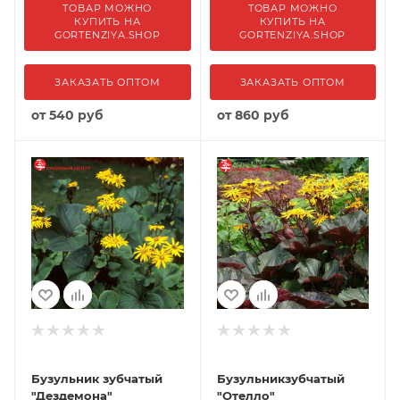
ТОВАР МОЖНО
ТОВАР МОЖНО
КУПИТЬ НА
КУПИТЬ НА
GORTENZIYA.SHOP
GORTENZIYA.SHOP
ЗАКАЗАТЬ ОПТОМ
ЗАКАЗАТЬ ОПТОМ
от
540 руб
от
860 руб
Бузульник зубчатый
Бузульникзубчатый
"Дездемона"
"Отелло"