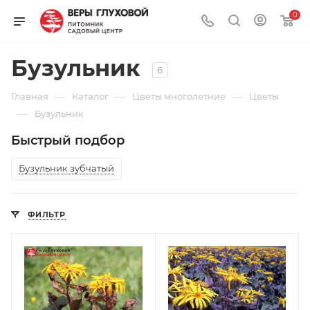
0
Бузульник
6
—
—
—
Главная
Каталог
Цветы многолетние
Цветы
—
Бузульник
Быстрый подбор
Бузульник зубчатый
ФИЛЬТР