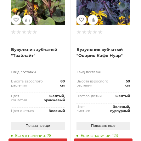
Бузульник зубчатый
Бузульник зубчатый
"Твайлайт"
"Осирис Кафе Нуар"
1 вид поставки
1 вид поставки
Высота взрослого
80
Высота взрослого
50
растения
см
растения
см
Цвет
Желтый,
Цвет соцветий
Желтый
соцветий
оранжевый
Цвет
Зеленый,
Цвет листьев
Зеленый
листьев
пурпурный
Показать еще
Показать еще
Есть в наличии: 78
Есть в наличии: 123