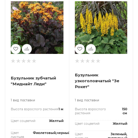
Бузульник
Бузульник зубчатый
узкоголовчатый "Зе
"Миднайт Леди"
Рокет"
1 вид поставки
1 вид поставки
Высота взрослого растения
1 м
Высота взрослого
150
растения
см
Цвет соцветий
Желтый
Цвет соцветий
Желтый
Цвет
Фиолетовый,черный
Цвет
Зеленый,
листьев