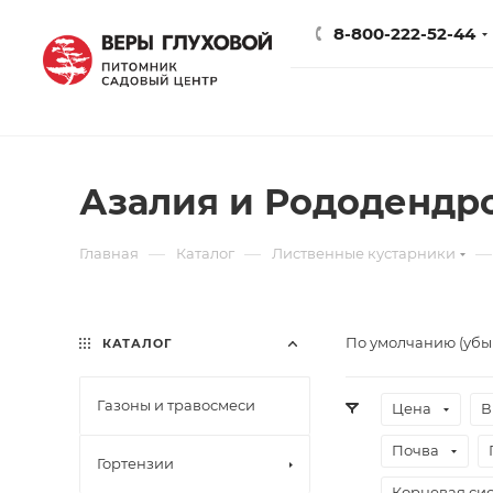
8-800-222-52-44
Азалия и Рододендр
—
—
—
Главная
Каталог
Лиственные кустарники
По умолчанию (уб
КАТАЛОГ
Газоны и травосмеси
Цена
В
Почва
Гортензии
Корневая сис