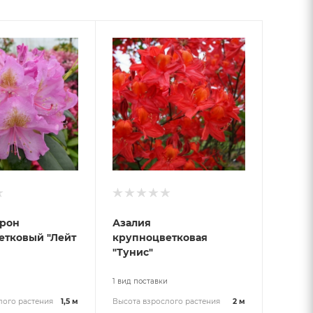
рон
Азалия
етковый "Лейт
крупноцветковая
"Тунис"
и
1 вид поставки
лого растения
1,5 м
Высота взрослого растения
2 м