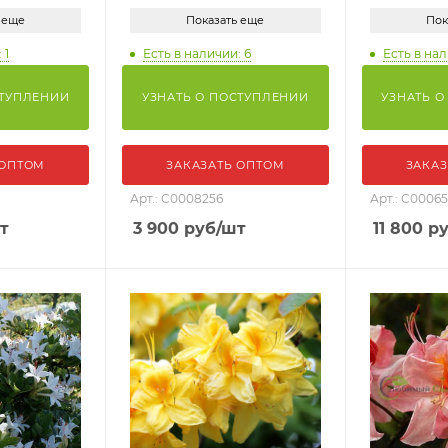
 еще
Показать еще
Пок
 1
Есть в наличии: 6
Есть в нал
СТУПЛЕНИИ
УЗНАТЬ О ПОСТУПЛЕНИИ
УЗНАТЬ О
 ОПТОМ
ЗАКАЗАТЬ ОПТОМ
ЗАКАЗ
Арт.: С0008256
Арт.: С0006
т
3 900
руб
/шт
11 800
ру