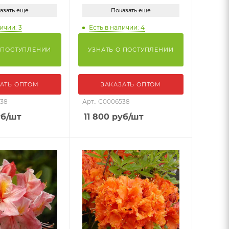
азать еще
Показать еще
ичии: 3
Есть в наличии: 4
 ПОСТУПЛЕНИИ
УЗНАТЬ О ПОСТУПЛЕНИИ
АТЬ ОПТОМ
ЗАКАЗАТЬ ОПТОМ
538
Арт.: С0006538
б
/шт
11 800
руб
/шт