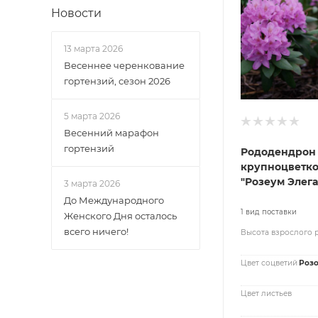
Новости
13 марта 2026
Весеннее черенкование
гортензий, сезон 2026
5 марта 2026
Весенний марафон
гортензий
Рододендрон
крупноцветк
"Розеум Элега
3 марта 2026
До Международного
1 вид поставки
Женского Дня осталось
всего ничего!
Высота взрослого 
Цвет соцветий
Роз
Цвет листьев