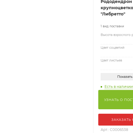
Рододендрон
крупноцветк
"Либретто"
1 вид поставки
Высота взрослого 
Цвет соцветий
Цвет листьев
Показать
Есть в наличии
УЗНАТЬ О ПО
ЗАКАЗАТЬ
Арт.: С0006538