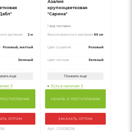
Азалия
етковая
крупноцветковая
Дабл"
"Сарина"
и
1 вид поставки
лого растения
2 м
Высота взрослого растения
60 см
й
Розовый, желтый
Цвет соцветий
Розовый
Зеленый
Цвет листьев
Зеленый
азать еще
Показать еще
ичии: 5
Есть в наличии: 5
 ПОСТУПЛЕНИИ
УЗНАТЬ О ПОСТУПЛЕНИИ
АТЬ ОПТОМ
ЗАКАЗАТЬ ОПТОМ
256
Арт.: С0008256