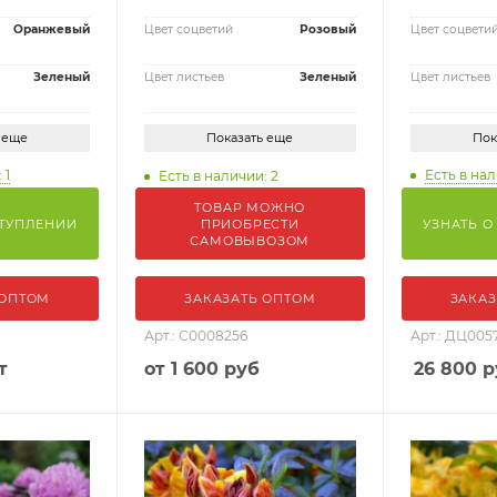
Оранжевый
Цвет соцветий
Розовый
Цвет соцвети
Зеленый
Цвет листьев
Зеленый
Цвет листьев
 еще
Показать еще
Пок
 1
Есть в нал
Есть в наличии: 2
ТОВАР МОЖНО
СТУПЛЕНИИ
ПРИОБРЕСТИ
УЗНАТЬ О
САМОВЫВОЗОМ
 ОПТОМ
ЗАКАЗАТЬ ОПТОМ
ЗАКАЗ
Арт.: С0008256
Арт.: ДЦ005
т
от
1 600 руб
26 800
р