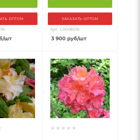
АТЬ ОПТОМ
ЗАКАЗАТЬ ОПТОМ
256
Арт.: С0008256
б
/шт
3 900
руб
/шт