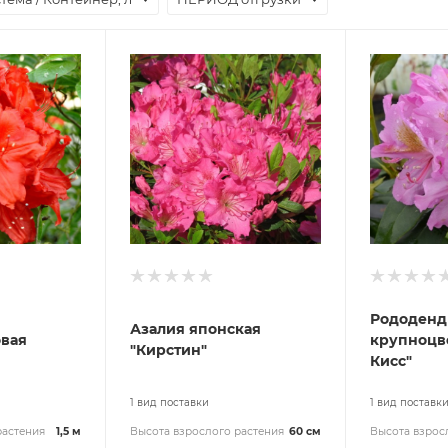
Рододенд
Азалия японская
вая
крупноцв
"Кирстин"
Кисс"
1 вид поставки
1 вид поставк
растения
1,5 м
Высота взрослого растения
60 см
Высота взрос