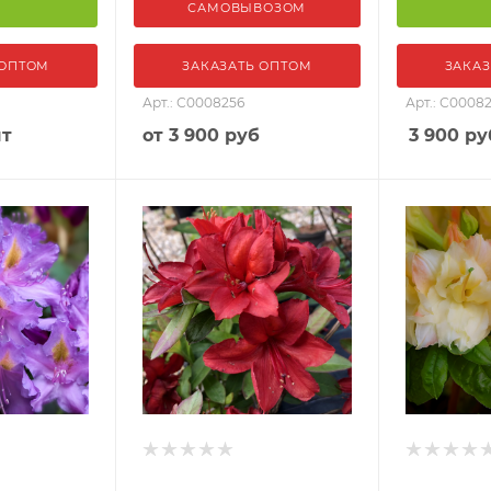
САМОВЫВОЗОМ
 ОПТОМ
ЗАКАЗАТЬ ОПТОМ
ЗАКАЗ
Арт.: С0008256
Арт.: С0008
шт
от
3 900 руб
3 900
ру