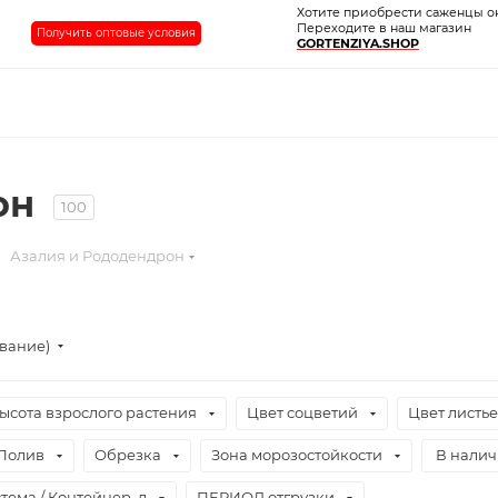
Хотите приобрести саженцы о
Переходите в наш магазин
Получить оптовые условия
GORTENZIYA.SHOP
он
100
Азалия и Рододендрон
ывание)
ысота взрослого растения
Цвет соцветий
Цвет листь
Полив
Обрезка
Зона морозостойкости
В нали
тема / Контейнер, л
ПЕРИОД отгрузки