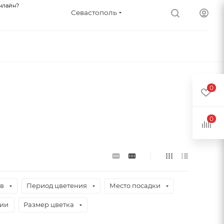
нлайн?
Севастополь
0
0
ев
Период цветения
Место посадки
чии
Размер цветка