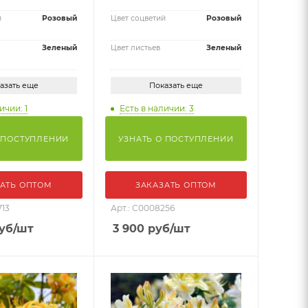
й
Розовый
Цвет соцветий
Розовый
Зеленый
Цвет листьев
Зеленый
азать еще
Показать еще
ичии: 1
Есть в наличии: 3
 ПОСТУПЛЕНИИ
УЗНАТЬ О ПОСТУПЛЕНИИ
АТЬ ОПТОМ
ЗАКАЗАТЬ ОПТОМ
713
Арт.: С0008256
уб
/шт
3 900
руб
/шт