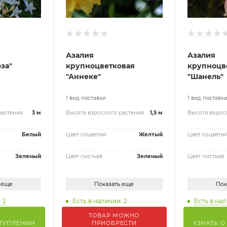
Азалия
Азалия
за"
крупноцветковая
крупноцв
"Аннеке"
"Шанель"
1 вид поставки
1 вид поставк
растения
3 м
Высота взрослого растения
1,5 м
Высота взрос
Белый
Цвет соцветий
Желтый
Цвет соцвети
Зеленый
Цвет листьев
Зеленый
Цвет листьев
 еще
Показать еще
Пок
 2
Есть в нал
Есть в наличии: 2
ТОВАР МОЖНО
СТУПЛЕНИИ
ПРИОБРЕСТИ
УЗНАТЬ О