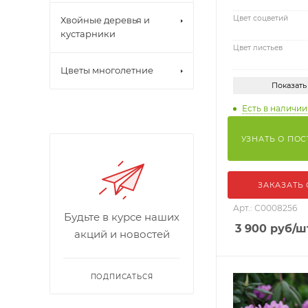
Цвет соцветий
Хвойные деревья и
кустарники
Цвет листьев
Цветы многолетние
Показать
Есть в наличии:
УЗНАТЬ О ПО
ЗАКАЗАТЬ
Арт.: С0008256
Будьте в курсе наших
3 900
руб
/ш
акций и новостей
ПОДПИСАТЬСЯ