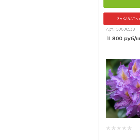
ЗАКАЗАТЬ
Арт.: С0006538
11 800
руб
/