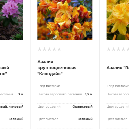
Азалия
овый
крупноцветковая
Азалия "Г
нс"
"Клондайк"
1 вид поставки
1 вид поставк
растения
3 м
Высота взрослого растения
1,5 м
Высота взрос
овый, лиловый
Цвет соцветий
Оранжевый
Цвет соцвети
Зеленый
Цвет листьев
Зеленый
Цвет листьев