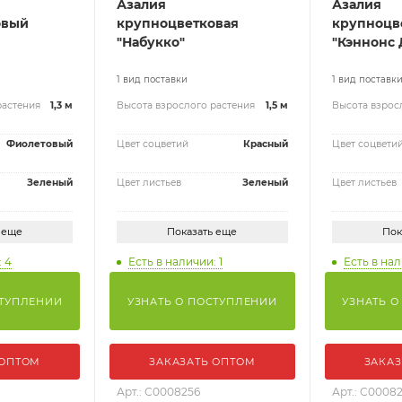
Азалия
Азалия
овый
крупноцветковая
крупноцв
"Набукко"
"Кэннонс 
1 вид поставки
1 вид поставк
растения
1,3 м
Высота взрослого растения
1,5 м
Высота взрос
Фиолетовый
Цвет соцветий
Красный
Цвет соцвети
Зеленый
Цвет листьев
Зеленый
Цвет листьев
 еще
Показать еще
Пок
: 4
Есть в наличии: 1
Есть в нал
СТУПЛЕНИИ
УЗНАТЬ О ПОСТУПЛЕНИИ
УЗНАТЬ О
 ОПТОМ
ЗАКАЗАТЬ ОПТОМ
ЗАКАЗ
Арт.: С0008256
Арт.: С0008