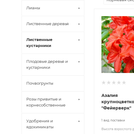
Лианы
Лиственные деревья
Лиственные
кустарники
Плодовые деревья и
кустарники
Почвогрунты
Азалия
Розы привитые и
крупноцветко
корнесобственные
"Фейерверк"
Удобрения и
1 вид поставки
ядохимикаты
Высота взрослого 