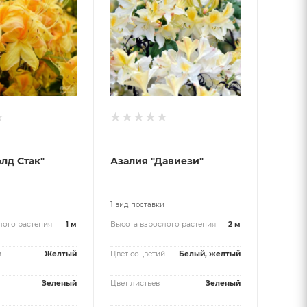
олд Стак"
Азалия "Давиези"
и
1 вид поставки
лого растения
1 м
Высота взрослого растения
2 м
й
Желтый
Цвет соцветий
Белый, желтый
Зеленый
Цвет листьев
Зеленый