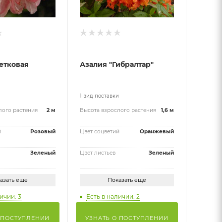
етковая
Азалия "Гибралтар"
и
1 вид поставки
лого растения
2 м
Высота взрослого растения
1,6 м
й
Розовый
Цвет соцветий
Оранжевый
Зеленый
Цвет листьев
Зеленый
азать еще
Показать еще
ичии: 3
Есть в наличии: 2
 ПОСТУПЛЕНИИ
УЗНАТЬ О ПОСТУПЛЕНИИ