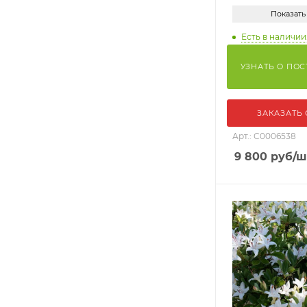
Показать
Есть в наличии:
УЗНАТЬ О ПО
ЗАКАЗАТЬ
Арт.: С0006538
9 800
руб
/ш